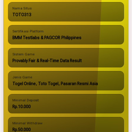
Nama Situs
TOTO313
Sertifikasi Platform
BMM Testlabs & PAGCOR Philippines
Sistem Game
Provably Fair & Real-Time Data Result
Jenis Game
Togel Online, Toto Togel, Pasaran Resmi Asia
Minimal Deposit
Rp.10.000
Minimal Withdraw
Rp.50.000