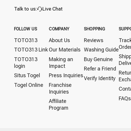
Talk to us:
Live Chat
FOLLOW US
COMPANY
SHOPPING
SUPP
TOTO313
About Us
Reviews
Trac
Orde
TOTO313 Link
Our Materials
Washing Guide
Ship
TOTO313
Making an
Buy Genuine
Deliv
login
Impact
Refer a Friend
Retu
Situs Togel
Press Inquiries
Verify Identity
Exch
Togel Online
Franchise
Cont
Inquiries
FAQs
Affiliate
Program