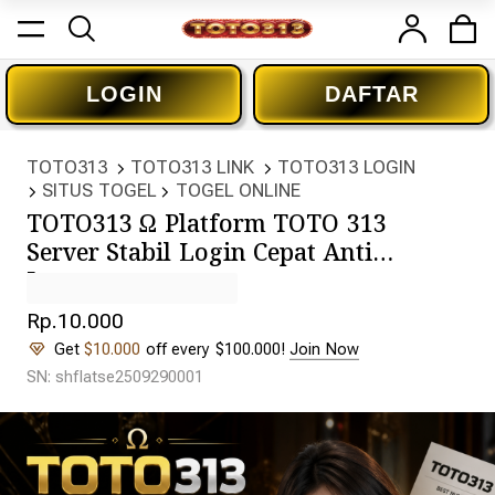
LOGIN
DAFTAR
TOTO313
TOTO313 LINK
TOTO313 LOGIN
SITUS TOGEL
TOGEL ONLINE
TOTO313 Ω Platform TOTO 313
Server Stabil Login Cepat Anti
Lemot
Rp.10.000
Get
$10.000
off every $100.000!
Join Now
SN: shflatse2509290001